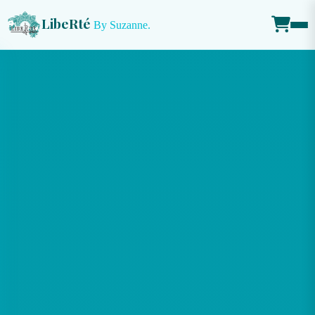
Libe
R
té
By Suzanne.