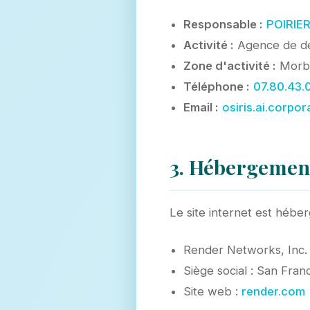
Responsable :
POIRIER
Activité :
Agence de dé
Zone d'activité :
Morbi
Téléphone :
07.80.43.
Email :
osiris.ai.corpo
3. Hébergement
Le site internet est hébe
Render Networks, Inc.
Siège social : San Fra
Site web :
render.com