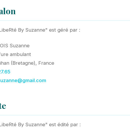
alon
"LibeRté By Suzanne" est géré par :
OIS Suzanne
fure ambulant
han (Bretagne), France
27.65
e.suzanne@gmail.com
te
"LibeRté By Suzanne" est édité par :