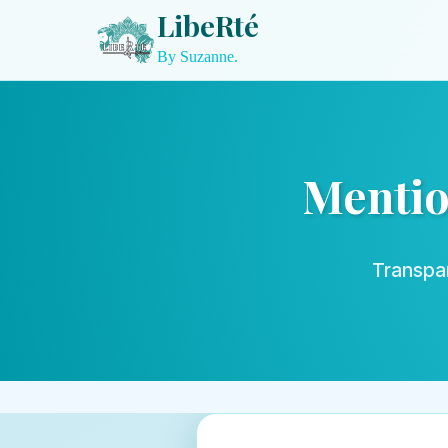
Libe
R
té
By Suzanne.
Mentio
Transpar