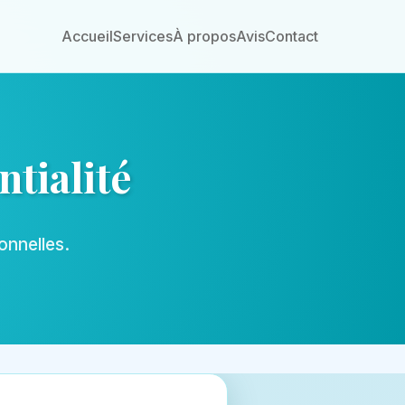
Accueil
Services
À propos
Avis
Contact
tialité
onnelles.